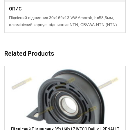
ОПИС
Підвісний підшипник 30x169x13 VW Amarok, h=58,5мм,
алюмінієвий корпус, підшипник NTN, CBVWA-NTN (NTN)
Related Products
Підвісний Підшипник 35x168x17 IVECO Dailly I, RENAULT