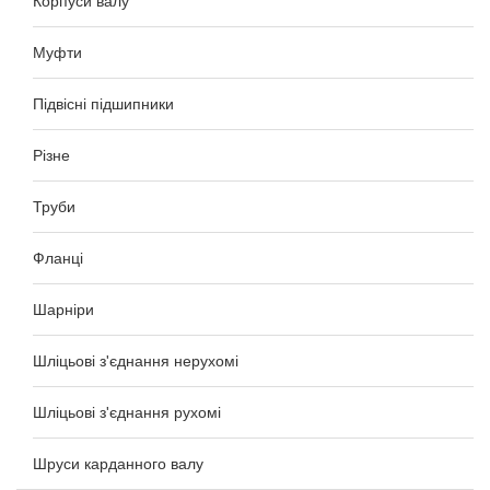
Корпуси валу
Муфти
Підвісні підшипники
Різне
Труби
Фланці
Шарніри
Шліцьові з'єднання нерухомі
Шліцьові з'єднання рухомі
Шруси карданного валу