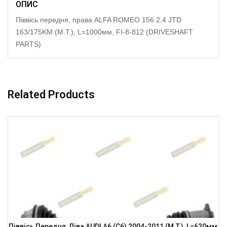
ОПИС
Піввісь передня, права ALFA ROMEO 156 2.4 JTD
163/175KM (M.T.), L=1000мм, FI-8-812 (DRIVESHAFT
PARTS)
Related Products
Піввісь Передня, Ліва AUDI A6 (C6) 2004-2011 (M.T.), L=620мм,