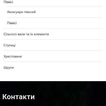
Піввісі
Аксесуари півосей
Піввісі
Сільгосп вали та їх елементи
Ступиці
Хрестовини
Шруси
Контакти