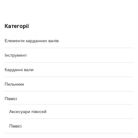
Категорії
Елементи карданних валів
Інструмент
Карданні вали
Пильники
Піввісі
Аксесуари півосей
Піввісі