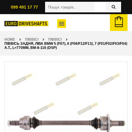
099 491 17 77
HOME
ПІВВІСІ
ПІВВІСІ
ПІВВІСЬ ЗАДНЯ, ЛІВА BMW 5 (F07), 6 (F06/F12/F13), 7 (F01/F02/F03/F04)
A.T., L=770ММ, BM-8-116 (DSP)