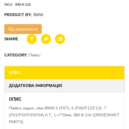
SKU:
BM-8-116
PRODUCT BY:
BMW
Під замовлення
SHARE
CATEGORY:
Піввісі
ОПИС
ДОДАТКОВА ІНФОРМАЦІЯ
ОПИС
Піввісь задня, ліва BMW 5 (F07), 6 (F06/F12/F13), 7
(F01/F02/F03/F04) A.T., L=770мм, BM-8-116 (DRIVESHAFT
PARTS)