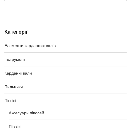
Категорії
Елементи карданних валів
Інструмент
Карданні вали
Пильники
Піввісі
Аксесуари півосей
Піввісі