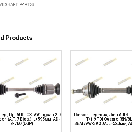
IVESHAFT PARTS)
ed Products
Пер., Пр. AUDI Q3, VW Tiguan 2.0
Піввісь Передня, Ліва AUDI TT
ion (A.T. 7 Bieg.), L=595мм, AD-
T/1.9 TDi Quattro (8N/8L
8-760 (DSP)
SEAT/VW/SKODA, L=520мм, A