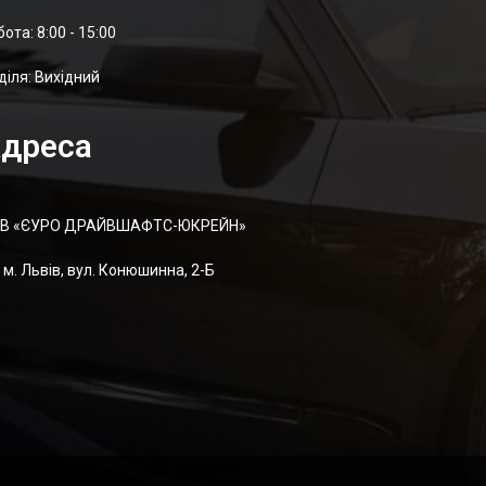
отa: 8:00 - 15:00
діля: Вихідний
дреса
В «ЄУРО ДРАЙВШАФТC-ЮКРЕЙН»
м. Львів, вул. Конюшинна, 2-Б