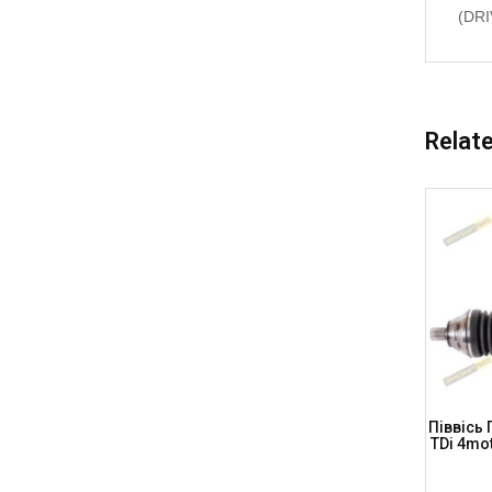
(DR
Relat
, A3 1.8
Піввісь Передня, Права AUDI A8 (D3)
Піввісь 
5мм, AD-
Quattro (A.T.), L=485мм, AD-8-105
TDi 4mot
(DRIVESHAFT PARTS)