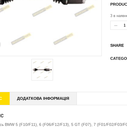
PRODUC
3 в наявн
SHARE
CATEGO
С
ДОДАТКОВА ІНФОРМАЦІЯ
ИС
ісь BMW 5 (F10/F11), 6 (F06/F12/F13), 5 GT (F07), 7 (F01/F02/F03/F