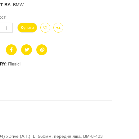
T BY:
BMW
ості
Купити
RY:
Піввісі
04) xDrive (A.T.), L=560мм, передня ліва, BM-8-403