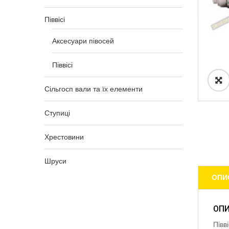
Піввісі
Аксесуари півосей
Піввісі
Сільгосп вали та їх елементи
Ступиці
Хрестовини
Шруси
ОПИ
ОП
Півв