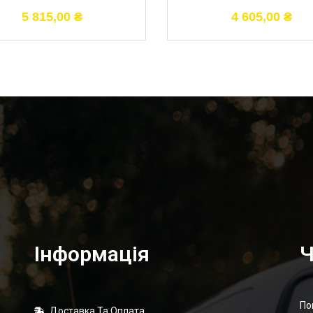
5 815,00
₴
4 605,00
₴
Інформація
Ч
По
Доставка Та Оплата