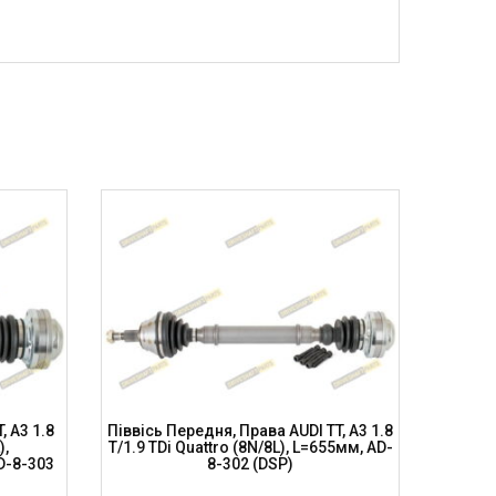
, A3 1.8
Піввісь Передня, Права AUDI TT, A3 1.8
Піввіс
),
T/1.9 TDi Quattro (8N/8L), L=655мм, AD-
Quat
D-8-303
8-302 (DSP)