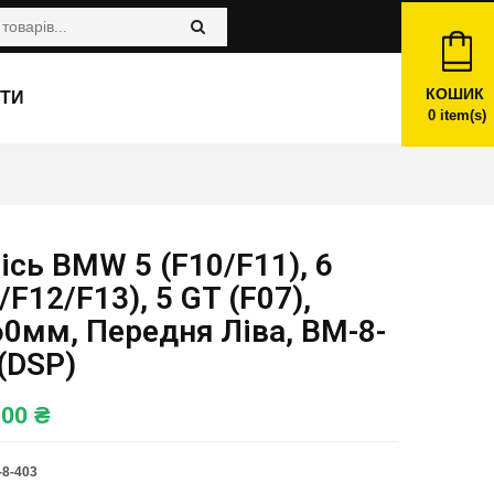
КОШИК
ТИ
0
item(s)
ісь BMW 5 (F10/F11), 6
/F12/F13), 5 GT (F07),
0мм, Передня Ліва, BM-8-
(DSP)
,00
₴
8-403