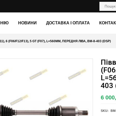
АНІЮ
НОВИНИ
ДОСТАВКА І ОПЛАТА
КОНТАК
1), 6 (F06/F12/F13), 5 GT (F07), L=560ММ, ПЕРЕДНЯ ЛІВА, BM-8-403 (DSP)
Півв
(F06
L=56
403 
6 000
SKU:
BM-