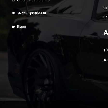
Суб
Умови Придбання
Не
Відео
А
ТО