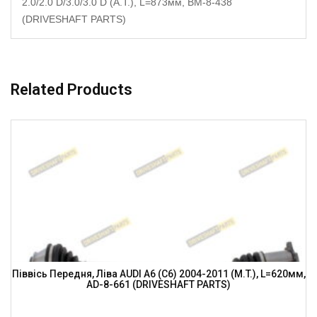
2.0/2.0 D/3.0/3.0 D (A.T.), L=873мм, BM-8-438
(DRIVESHAFT PARTS)
Related Products
Піввісь Передня, Ліва AUDI A6 (C6) 2004-2011 (M.T.), L=620мм,
AD-8-661 (DRIVESHAFT PARTS)