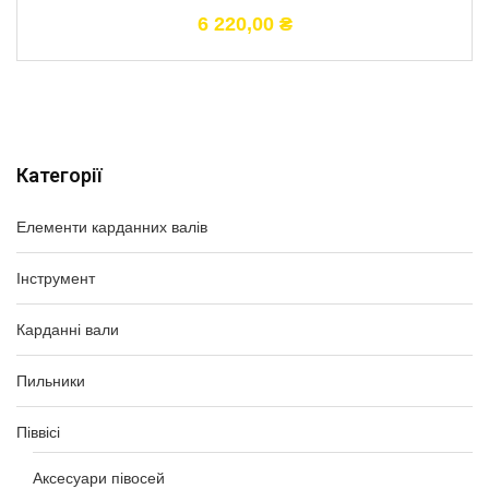
6 220,00
₴
Категорії
Елементи карданних валів
Інструмент
Карданні вали
Пильники
Піввісі
Аксесуари півосей