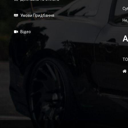
Суб
Умови Придбання
Не
Відео
А
ТО