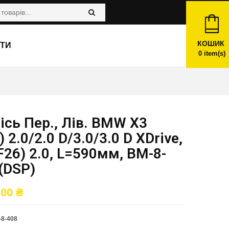
КОШИК
ТИ
0
item(s)
ісь Пер., Лів. BMW X3
) 2.0/2.0 D/3.0/3.0 D XDrive,
F26) 2.0, L=590мм, BM-8-
(DSP)
,00
₴
8-408