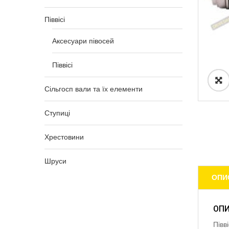
Піввісі
Аксесуари півосей
Піввісі
Сільгосп вали та їх елементи
Ступиці
Хрестовини
Шруси
ОПИ
ОП
Півв