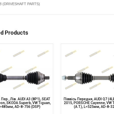
08 (DRIVESHAFT PARTS)
ed Products
 Пер., Лів. AUDI A3 (8P1), SEAT
Піввісь Передня, AUDI Q7 (4L
eon, SKODA Superb, VW Tiguan,
2015, PORSCHE Cayenne, VW 
=485мм, AD-8-756 (DSP)
(A.T.), L=525мм, AD-8-3