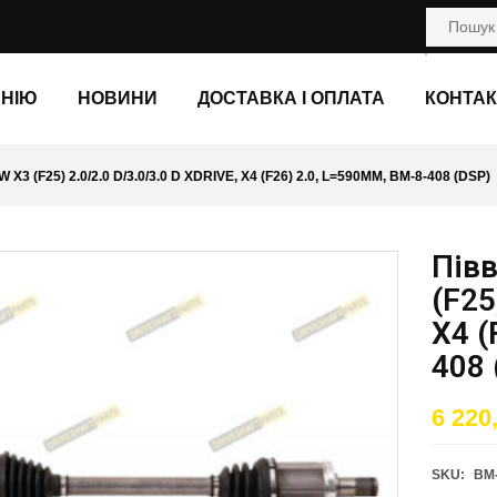
АНІЮ
НОВИНИ
ДОСТАВКА І ОПЛАТА
КОНТАК
 X3 (F25) 2.0/2.0 D/3.0/3.0 D XDRIVE, X4 (F26) 2.0, L=590ММ, BM-8-408 (DSP)
Півв
(F25
X4 (
408 
6 220
SKU:
BM-