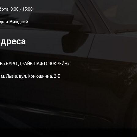
отa: 8:00 - 15:00
діля: Вихідний
дреса
В «ЄУРО ДРАЙВШАФТC-ЮКРЕЙН»
м. Львів, вул. Конюшинна, 2-Б