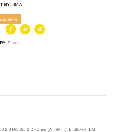
T BY:
BMW
мовлення
RY:
Піввісі
.0.2.0 D/3.0/3.0 D xDrive (A.T./M.T.), L=590мм, BM-