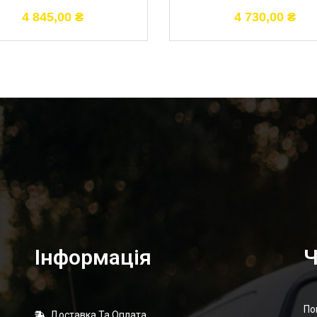
4 845,00
₴
4 730,00
₴
Інформація
Ч
По
Доставка Та Оплата