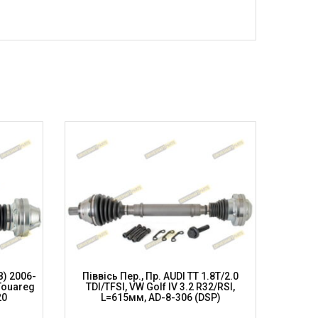
B) 2006-
Піввісь Пер., Пр. AUDI TT 1.8T/2.0
Піввіс
Touareg
TDI/TFSI, VW Golf IV 3.2 R32/RSI,
2004-20
20
L=615мм, AD-8-306 (DSP)
8