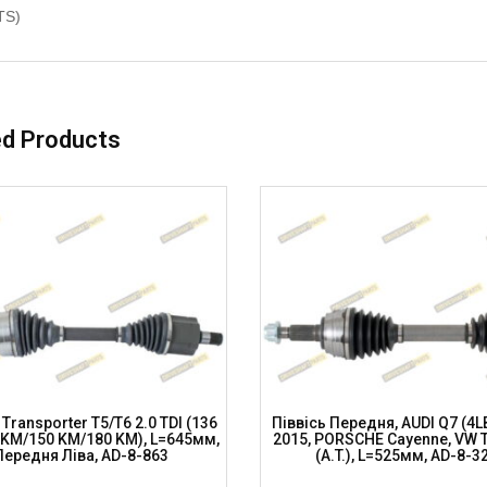
TS)
ed Products
 Transporter T5/T6 2.0 TDI (136
Піввісь Передня, AUDI Q7 (4L
KM/150 KM/180 KM), L=645мм,
2015, PORSCHE Cayenne, VW 
Передня Ліва, AD-8-863
(A.T.), L=525мм, AD-8-3