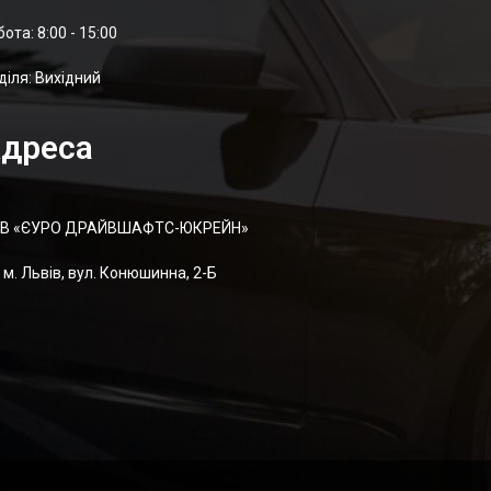
отa: 8:00 - 15:00
діля: Вихідний
дреса
В «ЄУРО ДРАЙВШАФТC-ЮКРЕЙН»
м. Львів, вул. Конюшинна, 2-Б