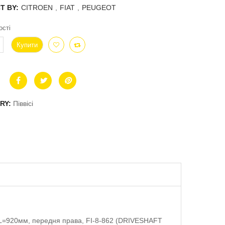
T BY:
CITROEN
,
FIAT
,
PEUGEOT
ості
Купити
RY:
Піввісі
L=920мм, передня права, FI-8-862 (DRIVESHAFT