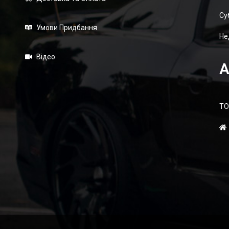
Суб
Умови Придбання
Не
Відео
А
ТО