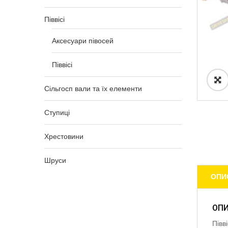
Піввісі
Аксесуари півосей
Піввісі
Сільгосп вали та їх елементи
Ступиці
Хрестовини
Шруси
ОПИ
ОП
Півв