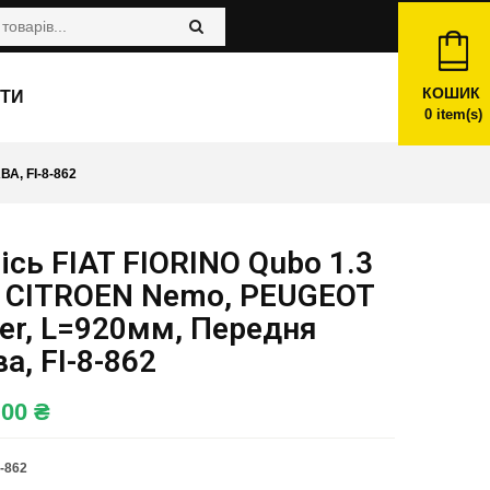
КОШИК
ТИ
0
item(s)
А, FI-8-862
ісь FIAT FIORINO Qubo 1.3
, CITROEN Nemo, PEUGEOT
er, L=920мм, Передня
а, FI-8-862
,00
₴
8-862