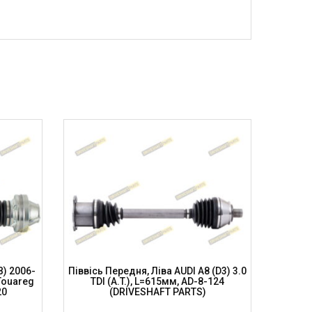
B) 2006-
Піввісь Передня, Ліва AUDI A8 (D3) 3.0
Півві
Touareg
TDI (A.T.), L=615мм, AD-8-124
Quat
20
(DRIVESHAFT PARTS)