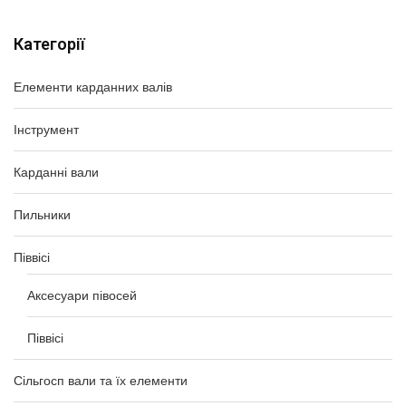
Категорії
Елементи карданних валів
Інструмент
Карданні вали
Пильники
Піввісі
Аксесуари півосей
Піввісі
Сільгосп вали та їх елементи