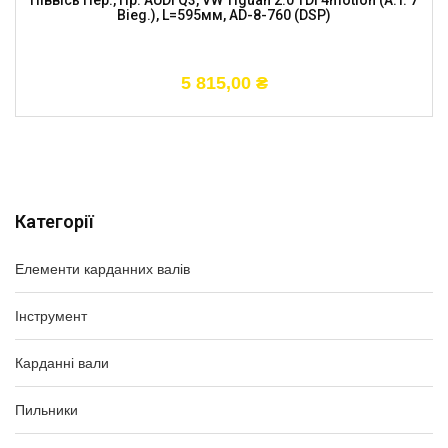
Піввісь Пер., Пр. AUDI Q3, VW Tiguan 2.0 TDi 4motion (A.T. 7
Bieg.), L=595мм, AD-8-760 (DSP)
5 815,00
₴
Категорії
Елементи карданних валів
Інструмент
Карданні вали
Пильники