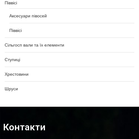
Піввісі
Аксесуари півосей
Піввісі
Сільгосп вали та їх елементи
Ступиці
Хрестовини
Шруси
Контакти