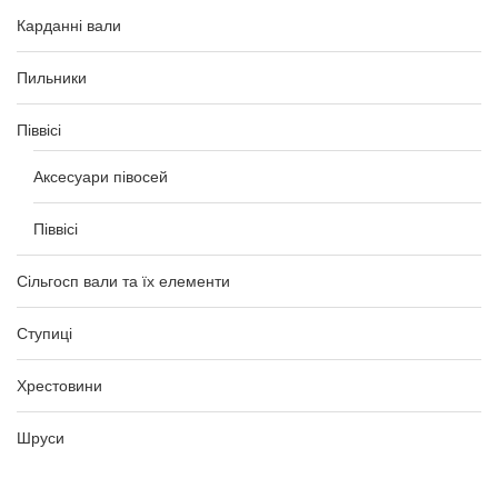
Карданні вали
Пильники
Піввісі
Аксесуари півосей
Піввісі
Сільгосп вали та їх елементи
Ступиці
Хрестовини
Шруси