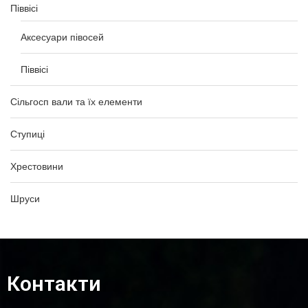
Піввісі
Аксесуари півосей
Піввісі
Сільгосп вали та їх елементи
Ступиці
Хрестовини
Шруси
Контакти