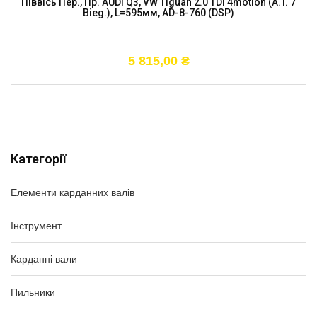
Піввісь Пер., Пр. AUDI Q3, VW Tiguan 2.0 TDi 4motion (A.T. 7
Bieg.), L=595мм, AD-8-760 (DSP)
5 815,00
₴
Категорії
Елементи карданних валів
Інструмент
Карданні вали
Пильники