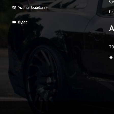
Суб
Умови Придбання
Не
Відео
А
ТО