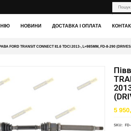
АНІЮ
НОВИНИ
ДОСТАВКА І ОПЛАТА
КОНТАК
АВА FORD TRANSIT CONNECT II1.6 TDCI 2013-, L=985ММ, FD-8-290 (DRIVE
Півв
TRAN
2013
(DR
5 950
SKU:
FD-