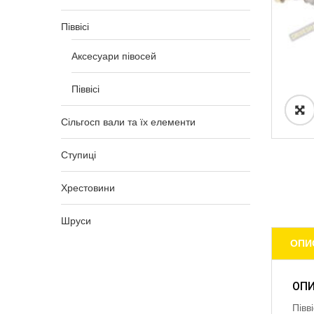
Піввісі
Аксесуари півосей
Піввісі
Сільгосп вали та їх елементи
Ступиці
Хрестовини
Шруси
ОПИ
ОП
Півв