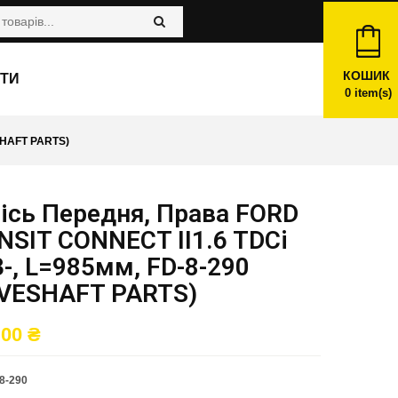
КОШИК
ТИ
0
item(s)
SHAFT PARTS)
ісь Передня, Права FORD
SIT CONNECT II1.6 TDCi
-, L=985мм, FD-8-290
IVESHAFT PARTS)
,00
₴
8-290