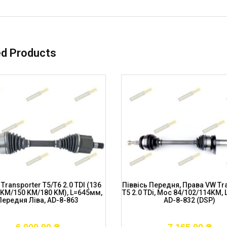
ed Products
 Transporter T5/T6 2.0 TDI (136
Піввісь Передня, Права VW Tr
KM/150 KM/180 KM), L=645мм,
T5 2.0 TDi, Moc 84/102/114KM,
Передня Ліва, AD-8-863
AD-8-832 (DSP)