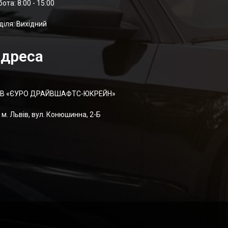
отa: 8:00 - 15:00
діля: Вихідний
дреса
В «ЄУРО ДРАЙВШАФТC-ЮКРЕЙН»
м. Львів, вул. Конюшинна, 2-Б