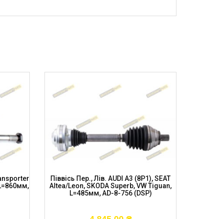
ansporter
Піввісь Пер., Лів. AUDI A3 (8P1), SEAT
Півві
 L=860мм,
Altea/Leon, SKODA Superb, VW Tiguan,
2004-2
L=485мм, AD-8-756 (DSP)