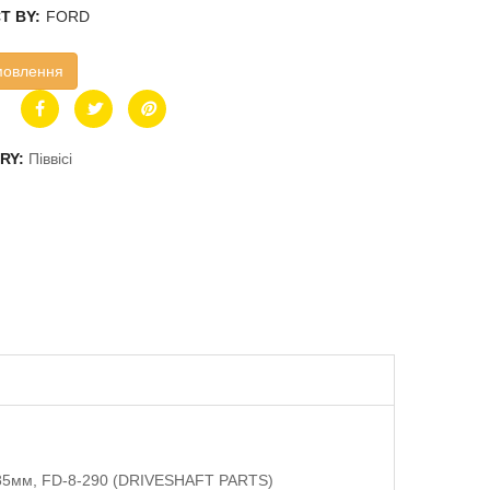
T BY:
FORD
мовлення
RY:
Піввісі
985мм, FD-8-290 (DRIVESHAFT PARTS)