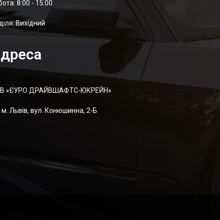
отa: 8:00 - 15:00
діля: Вихідний
дреса
В «ЄУРО ДРАЙВШАФТC-ЮКРЕЙН»
м. Львів, вул. Конюшинна, 2-Б