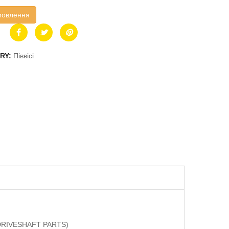
мовлення
RY:
Піввісі
 (DRIVESHAFT PARTS)