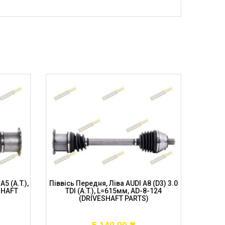
5 (A.T.),
Піввісь Передня, Ліва AUDI A8 (D3) 3.0
Піввіс
SHAFT
TDI (A.T.), L=615мм, AD-8-124
2004-20
(DRIVESHAFT PARTS)
8