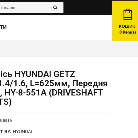
КОШИК
ТИ
0
item(s)
вісь HYUNDAI GETZ
1.4/1.6, L=625мм, Передня
, HY-8-551A (DRIVESHAFT
TS)
8-551A
T BY:
HYUNDAI