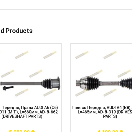
ed Products
ь Передня, Права AUDI A6 (C6)
Піввісь Передня, AUDI A4 (B8), A
011 (M.T.), L=660мм, AD-8-662
L=465мм, AD-8-319 (DRIVE
(DRIVESHAFT PARTS)
PARTS)