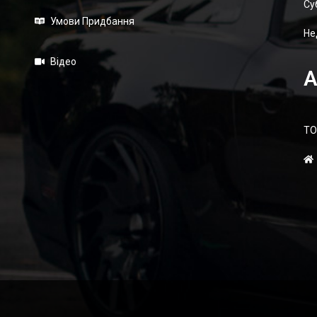
Суб
Умови Придбання
Не
Відео
А
ТО