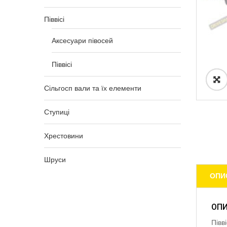
Піввісі
Аксесуари півосей
Піввісі
Сільгосп вали та їх елементи
Ступиці
Хрестовини
Шруси
ОПИ
ОП
Півв