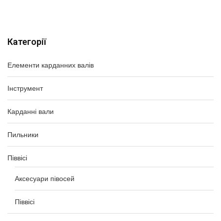
Категорії
Елементи карданних валів
Інструмент
Карданні вали
Пильники
Піввісі
Аксесуари півосей
Піввісі