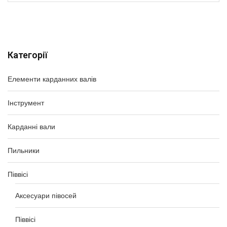
Категорії
Елементи карданних валів
Інструмент
Карданні вали
Пильники
Піввісі
Аксесуари півосей
Піввісі