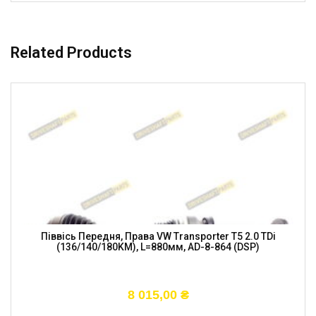
Related Products
Піввісь Передня, Права VW Transporter T5 2.0 TDi
(136/140/180KM), L=880мм, AD-8-864 (DSP)
8 015,00
₴