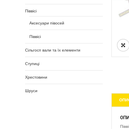
Піввісі
Аксесуари півосей
Піввісі
Сільгосп вали та їх елементи
Ступиці
Хрестовини
Шруси
ОПИ
ОП
Півв