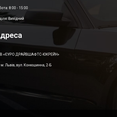
отa: 8:00 - 15:00
діля: Вихідний
дреса
В «ЄУРО ДРАЙВШАФТC-ЮКРЕЙН»
м. Львів, вул. Конюшинна, 2-Б