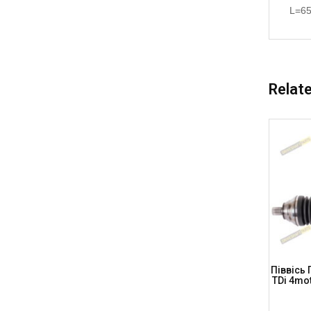
L=6
Relat
orter T5
Піввісь Передня, Ліва AUDI A8 (D3)
Піввісь 
м, AD-8-
Quattro (A.T.), L=560мм, AD-8-104
TDi 4mot
(DRIVESHAFT PARTS)