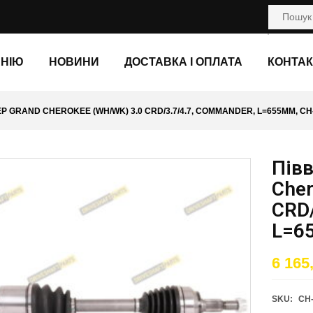
АНІЮ
НОВИНИ
ДОСТАВКА І ОПЛАТА
КОНТАК
JEEP GRAND CHEROKEE (WH/WK) 3.0 CRD/3.7/4.7, COММANDER, L=655ММ, CH-
Півв
Cher
CRD/
L=65
6 165
SKU:
CH-