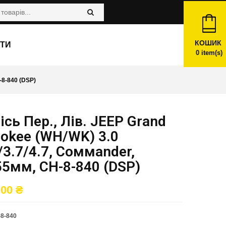
КОШИК
ТИ
0
item(s)
8-840 (DSP)
ісь Пер., Лів. JEEP Grand
okee (WH/WK) 3.0
3.7/4.7, Coммander,
5мм, CH-8-840 (DSP)
,00
₴
8-840