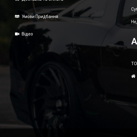
Суб
Умови Придбання
Не
Відео
А
ТО