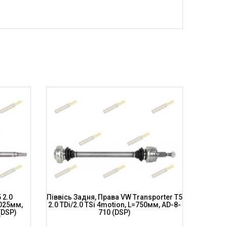
 2.0
Піввісь Задня, Права VW Transporter T5
Півві
1025мм,
2.0 TDi/2.0 TSi 4motion, L=750мм, AD-8-
Quat
(DSP)
710 (DSP)