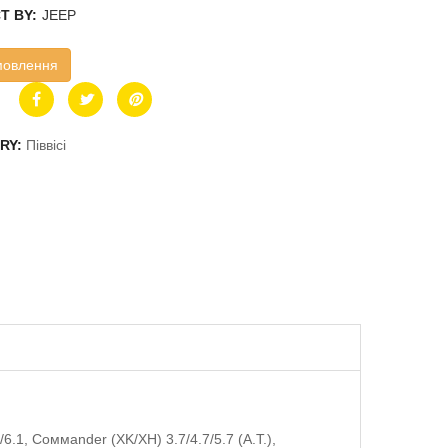
T BY:
JEEP
мовлення
RY:
Піввісі
.1, Coммander (XK/XH) 3.7/4.7/5.7 (A.T.),