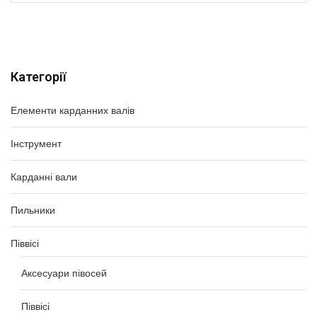
Категорії
Елементи карданних валів
Інструмент
Карданні вали
Пильники
Піввісі
Аксесуари півосей
Піввісі