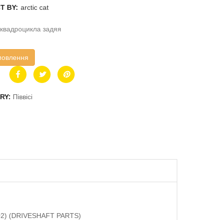
T BY:
arctic cat
квадроцикла задяя
мовлення
RY:
Піввісі
2302) (DRIVESHAFT PARTS)