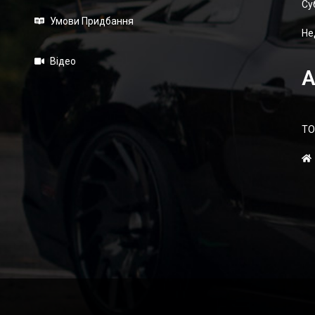
Суб
Умови Придбання
Не
Відео
А
ТО