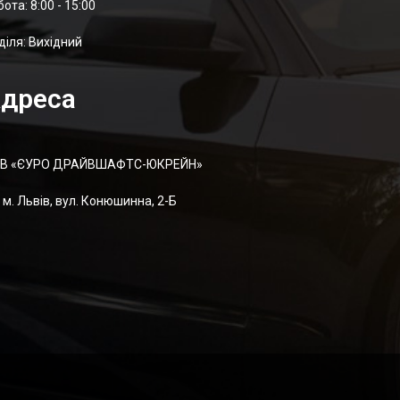
отa: 8:00 - 15:00
діля: Вихідний
дреса
В «ЄУРО ДРАЙВШАФТC-ЮКРЕЙН»
м. Львів, вул. Конюшинна, 2-Б