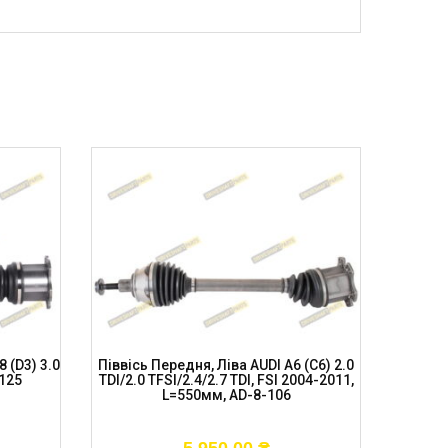
 (D3) 3.0
Піввісь Передня, Ліва AUDI A6 (C6) 2.0
Піввіс
-125
TDI/2.0 TFSI/2.4/2.7 TDI, FSI 2004-2011,
2004-20
L=550мм, AD-8-106
8