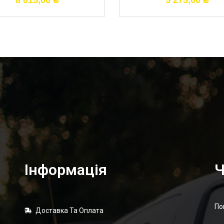
8 015,00
₴
5 275,00
₴
Інформація
Ч
По
Доставка Та Оплата