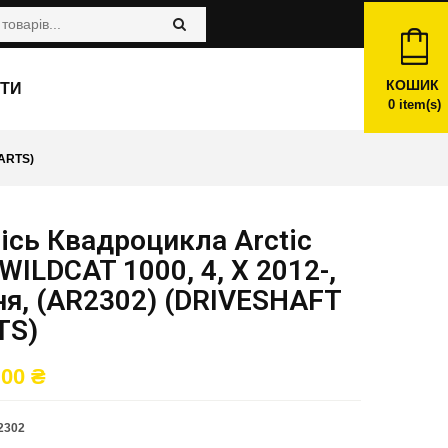
КОШИК
ТИ
0
item(s)
PARTS)
ісь Квадроцикла Arctic
 WILDCAT 1000, 4, X 2012-,
ня, (AR2302) (DRIVESHAFT
TS)
,00
₴
2302