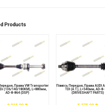
ed Products
Передня, Права VW Transporter
Піввісь Передня, Права AUDI A8
TDi (136/140/180KM), L=880мм,
TDI (A.T.), L=540мм, AD-8
AD-8-864 (DSP)
(DRIVESHAFT PARTS)