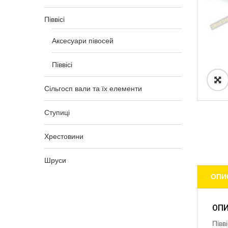
Піввісі
Аксесуари півосей
Піввісі
Сільгосп вали та їх елементи
Ступиці
Хрестовини
Шруси
ОПИ
ОП
Півв