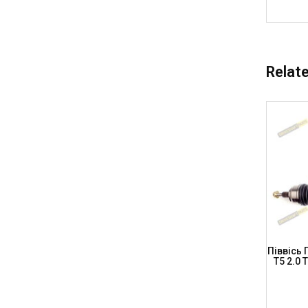
Relat
(C6) 2.0
Піввісь Передня, Права AUDI A6 (C6)
Піввісь 
04-2011,
2004-2011 Quattro (A.T.), L=525мм, AD-
T5 2.0 
8-102 (DRIVESHAFT PARTS)