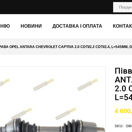
АНІЮ
НОВИНИ
ДОСТАВКА І ОПЛАТА
КОНТАК
АВА OPEL ANTARA CHEVROLET CAPTIVA 2.0 CDTI/2.2 CDTI/2.4, L=545ММ, G
Півв
ANT
2.0 
L=5
4 600
SKU:
GM-