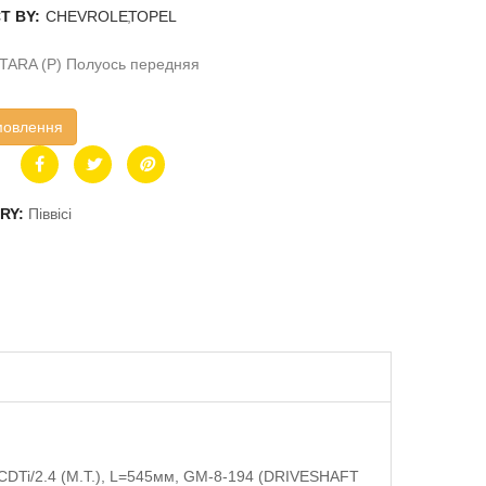
T BY:
CHEVROLET
,
OPEL
TARA (P) Полуось передняя
мовлення
RY:
Піввісі
CDTi/2.4 (M.T.), L=545мм, GM-8-194 (DRIVESHAFT