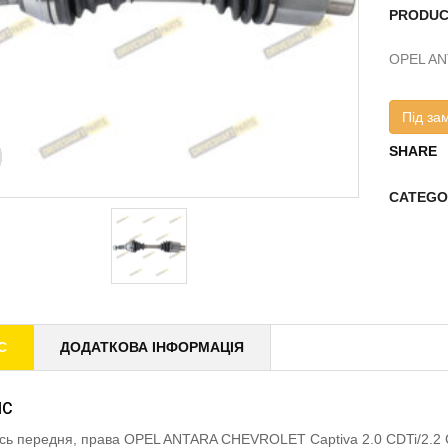
PRODUC
OPEL AN
Під за
SHARE
CATEGO
С
ДОДАТКОВА ІНФОРМАЦІЯ
ИС
ісь передня, права OPEL ANTARA CHEVROLET Captiva 2.0 CDTi/2.2 