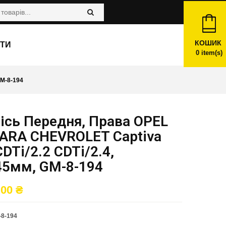
КОШИК
ТИ
0
item(s)
M-8-194
ісь Передня, Права OPEL
ARA CHEVROLET Captiva
CDTi/2.2 CDTi/2.4,
45мм, GM-8-194
,00
₴
8-194