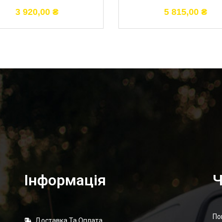
3 920,00
₴
5 815,00
₴
Інформація
Ч
По
Доставка Та Оплата