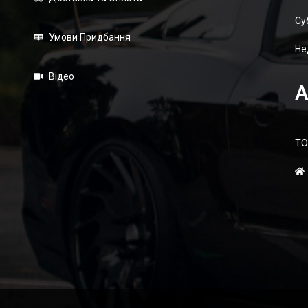
Суб
Умови Придбання
Не
Відео
А
ТО