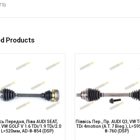
TS)
ed Products
сь Передня, Ліва AUDI SEAT,
Піввісь Пер., Пр. AUDI Q3, VW T
VW GOLF V 1.6 TDi/1.9 TDi/2.0
TDi 4motion (A.T. 7 Bieg.), L=5
, L=520мм, AD-8-854 (DSP)
8-760 (DSP)