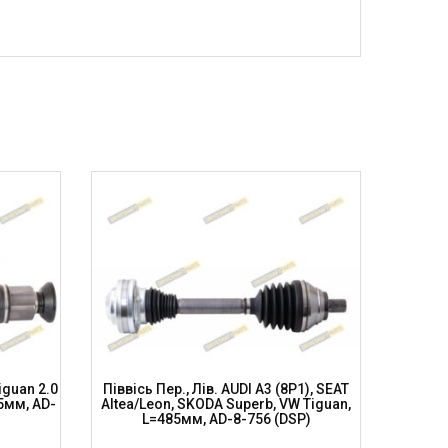
iguan 2.0
Піввісь Пер., Лів. AUDI A3 (8P1), SEAT
Півв
95мм, AD-
Altea/Leon, SKODA Superb, VW Tiguan,
TDI/
L=485мм, AD-8-756 (DSP)