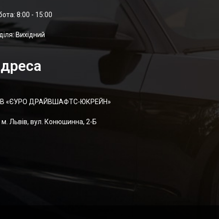
отa: 8:00 - 15:00
діля: Вихідний
дреса
В «ЄУРО ДРАЙВШАФТC-ЮКРЕЙН»
м. Львів, вул. Конюшинна, 2-Б