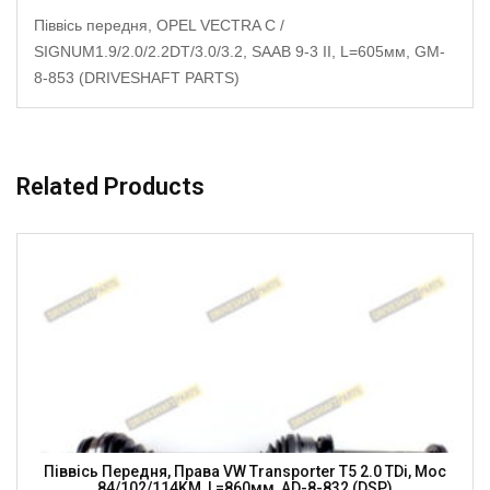
Піввісь передня, OPEL VECTRA C /
SIGNUM1.9/2.0/2.2DT/3.0/3.2, SAAB 9-3 II, L=605мм, GM-
8-853 (DRIVESHAFT PARTS)
Related Products
Піввісь Передня, Права VW Transporter T5 2.0 TDi, Moc
84/102/114KM, L=860мм, AD-8-832 (DSP)