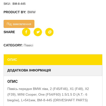
SKU:
BM-8-445
PRODUCT BY:
BMW
Під замовлення
SHARE
CATEGORY:
Піввісі
ОПИС
ДОДАТКОВА ІНФОРМАЦІЯ
ОПИС
Піввісь передня BMW ліва, 2 (F45/F46), X1 (F48), X2
(F39), MINI Cooper, One (F54/F60) 1.5/1.5 D (A.T.- 6
biegów), L=541мм, BM-8-445 (DRIVESHAFT PARTS)