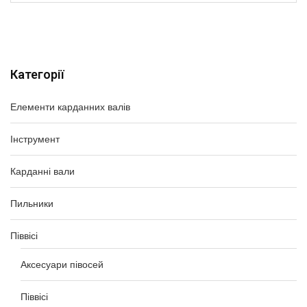
Категорії
Елементи карданних валів
Інструмент
Карданні вали
Пильники
Піввісі
Аксесуари півосей
Піввісі