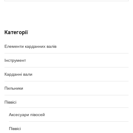
Категорії
Елементи карданних валів
Інструмент
Карданні вали
Пильники
Піввісі
Аксесуари півосей
Піввісі