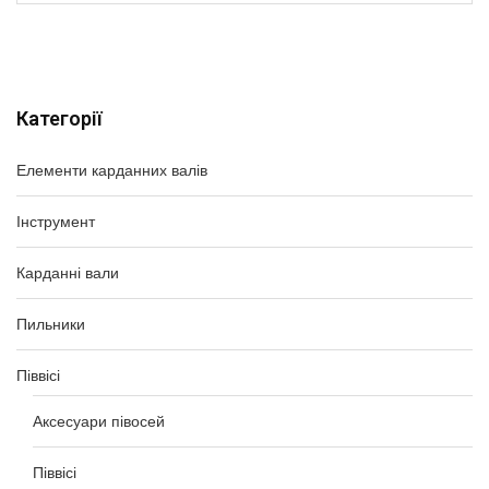
Категорії
Елементи карданних валів
Інструмент
Карданні вали
Пильники
Піввісі
Аксесуари півосей
Піввісі