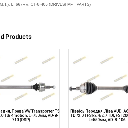
M.T.), L=667мм, CT-8-405 (DRIVESHAFT PARTS)
ed Products
Задня, Права VW Transporter T5
Піввісь Передня, Ліва AUDI A6
2.0 TSi 4motion, L=750мм, AD-8-
TDI/2.0 TFSI/2.4/2.7 TDI, FSI 2
710 (DSP)
L=550мм, AD-8-106