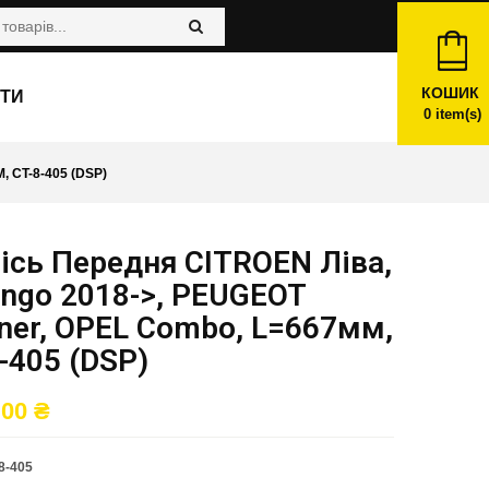
КОШИК
ТИ
0
item(s)
 CT-8-405 (DSP)
ісь Передня CITROEN Ліва,
ingo 2018->, PEUGEOT
ner, OPEL Combo, L=667мм,
-405 (DSP)
,00
₴
8-405