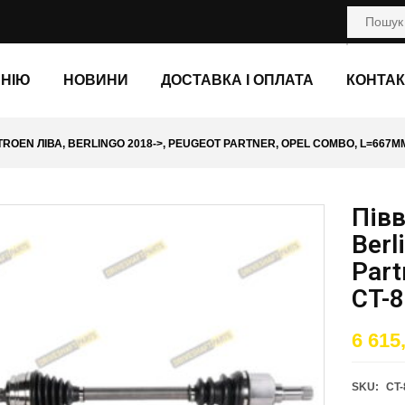
АНІЮ
НОВИНИ
ДОСТАВКА І ОПЛАТА
КОНТАК
ROEN ЛІВА, BERLINGO 2018->, PEUGEOT PARTNER, OPEL COMBO, L=667ММ,
Півв
Berl
Part
CT-8
6 615
SKU:
CT-