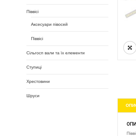
Піввісі
Аксесуари півосей
Піввісі
Сільгосп вали та їх елементи
Ступиці
Хрестовини
Шруси
ОПИ
ОП
Півв