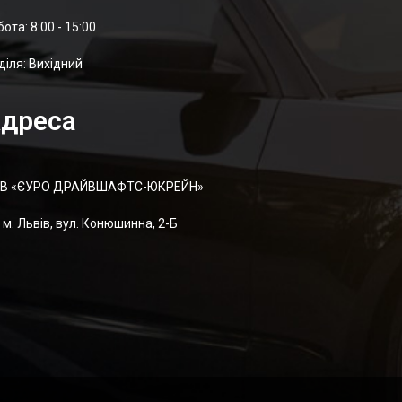
отa: 8:00 - 15:00
діля: Вихідний
дреса
В «ЄУРО ДРАЙВШАФТC-ЮКРЕЙН»
м. Львів, вул. Конюшинна, 2-Б