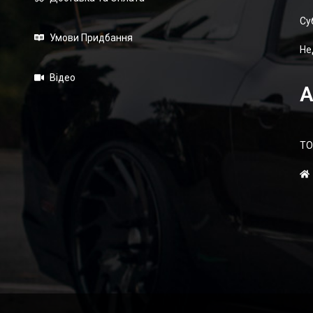
Суб
Умови Придбання
Не
Відео
А
ТО