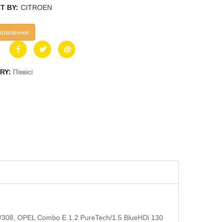
T BY:
CITROEN
мовлення
RY:
Піввісі
r/308, OPEL Combo E 1.2 PureTech/1.5 BlueHDi 130