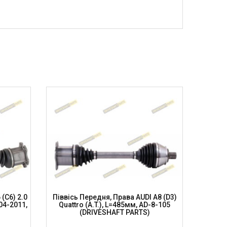
 (C6) 2.0
Піввісь Передня, Права AUDI A8 (D3)
Півві
004-2011,
Quattro (A.T.), L=485мм, AD-8-105
Quat
(DRIVESHAFT PARTS)