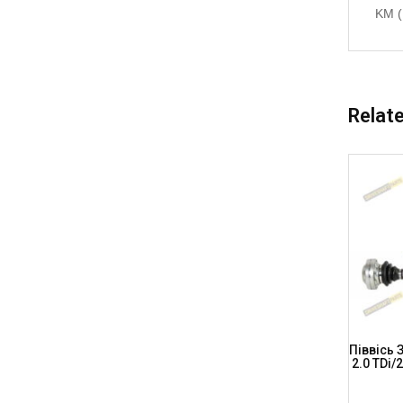
KM (
Relat
A8 (D3)
Піввісь Передня, Ліва AUDI A8 (D3)
Піввісь 
8-105
Quattro (A.T.), L=560мм, AD-8-104
2.0 TDi/
(DRIVESHAFT PARTS)