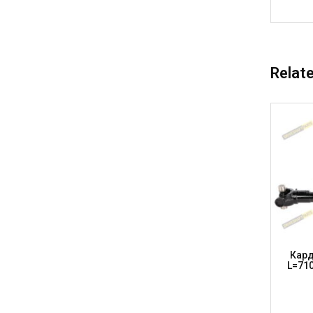
Relat
106.3
Піввісь Передня Коротка 30.2 X 81.8,
Кард
2422,
L=175мм, 14 Шл. Діам.44.3мм, John
L=71
ARTS)
Deere, DS302818175 (DSP)