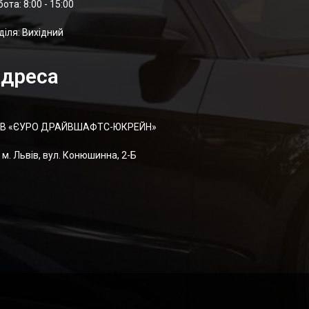
отa: 8:00 - 15:00
діля: Вихідний
дреса
В «ЄУРО ДРАЙВШАФТC-ЮКРЕЙН»
м. Львів, вул. Конюшинна, 2-Б