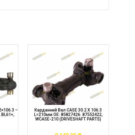
×106.3 –
Карданний Вал CASE 30.2 X 106.3
Піввіс
 BL61+,
L=210мм OE: 85827426. 87552422,
L=175
WCASE-210 (DRIVESHAFT PARTS)
D