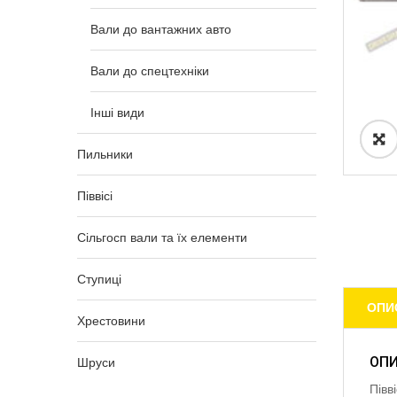
Вали до вантажних авто
Вали до спецтехніки
Інші види
Пильники
Піввісі
Сільгосп вали та їх елементи
Ступиці
ОПИ
Хрестовини
ОП
Шруси
Півв