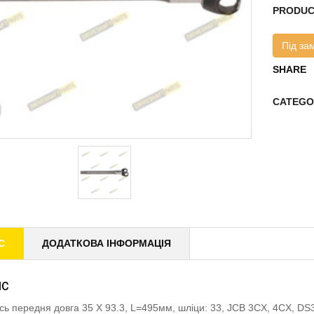
PRODUC
Під за
SHARE
CATEGO
С
ДОДАТКОВА ІНФОРМАЦІЯ
ИС
ісь передня довга 35 X 93.3, L=495мм, шліци: 33, JCB 3CX, 4CX,