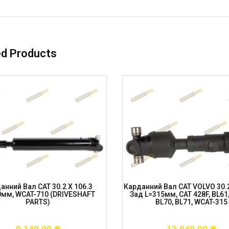
ed Products
анний Вал CAT 30.2 X 106.3
Карданний Вал CAT VOLVO 30.2
0мм, WCAT-710 (DRIVESHAFT
Зад L=315мм, CAT 428F, BL61,
PARTS)
BL70, BL71, WCAT-315