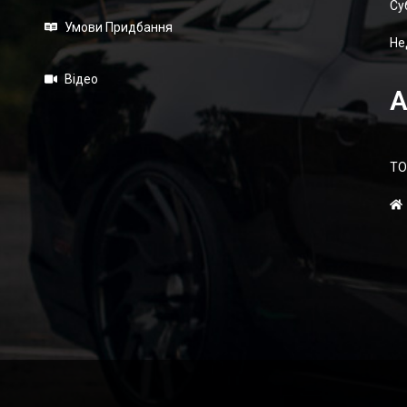
Суб
Умови Придбання
Не
Відео
А
ТО