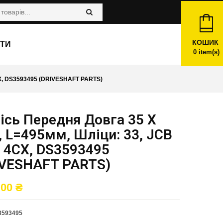
КОШИК
ТИ
0
item(s)
X, DS3593495 (DRIVESHAFT PARTS)
ісь Передня Довга 35 X
, L=495мм, Шліци: 33, JCB
 4CX, DS3593495
IVESHAFT PARTS)
,00
₴
3593495