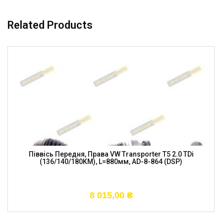
Related Products
Піввісь Передня, Права VW Transporter T5 2.0 TDi
(136/140/180KM), L=880мм, AD-8-864 (DSP)
8 015,00
₴