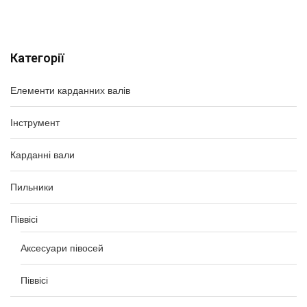
Категорії
Елементи карданних валів
Інструмент
Карданні вали
Пильники
Піввісі
Аксесуари півосей
Піввісі