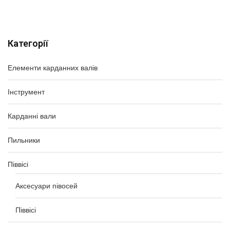
Категорії
Елементи карданних валів
Інструмент
Карданні вали
Пильники
Піввісі
Аксесуари півосей
Піввісі