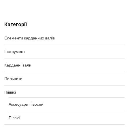
Категорії
Елементи карданних валів
Інструмент
Карданні вали
Пильники
Піввісі
Аксесуари півосей
Піввісі