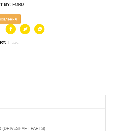
T BY:
FORD
мовлення
RY:
Піввісі
410 (DRIVESHAFT PARTS)