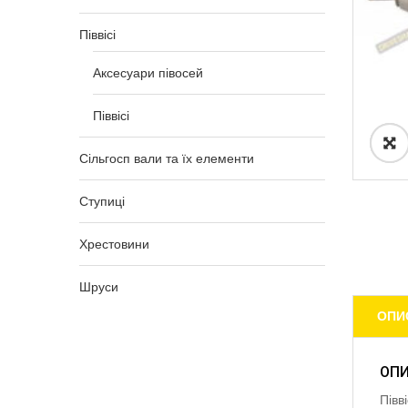
Піввісі
Аксесуари півосей
Піввісі
Сільгосп вали та їх елементи
Ступиці
Хрестовини
Шруси
ОПИ
ОП
Півв