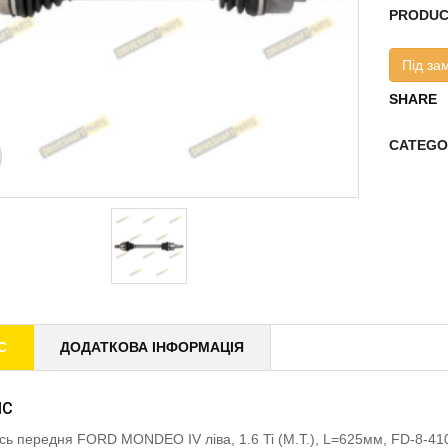
PRODUC
Під за
SHARE
CATEGO
С
ДОДАТКОВА ІНФОРМАЦІЯ
ИС
ісь передня FORD MONDEO IV ліва, 1.6 Ti (M.T.), L=625мм, FD-8-