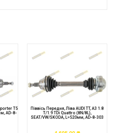
porter T5
Піввісь Передня, Ліва AUDI TT, A3 1.8
Піввісь 
мм, AD-8-
T/1.9 TDi Quattro (8N/8L),
TDI/2.0
SEAT/VW/SKODA, L=520мм, AD-8-303