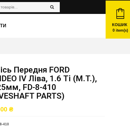
КОШИК
ТИ
0
item(s)
вісь Передня FORD
EO IV Ліва, 1.6 Ti (M.T.),
25мм, FD-8-410
IVESHAFT PARTS)
,00
₴
8-410