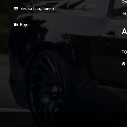
Суб
Умови Придбання
Не
Відео
А
ТО