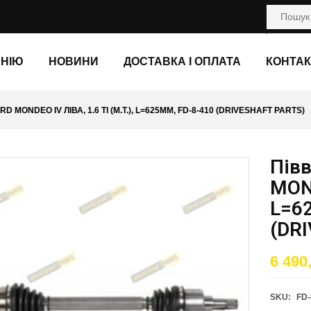
АНІЮ
НОВИНИ
ДОСТАВКА І ОПЛАТА
КОНТАК
 MONDEO IV ЛІВА, 1.6 TI (M.T.), L=625ММ, FD-8-410 (DRIVESHAFT PARTS)
Пів
MOND
L=6
(DR
6 490
SKU:
FD-