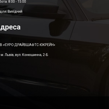
отa: 8:00 - 15:00
діля: Вихідний
дреса
В «ЄУРО ДРАЙВШАФТC-ЮКРЕЙН»
м. Львів, вул. Конюшинна, 2-Б