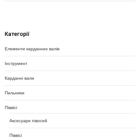
Категорії
Елементи карданних валів
Інструмент
Карданні вали
Пильники
Піввісі
Аксесуари півосей
Піввісі