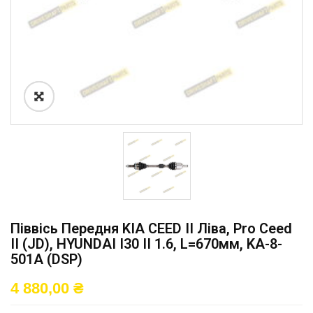
Піввісь Передня KIA CEED II Ліва, Pro Ceed
II (JD), HYUNDAI I30 II 1.6, L=670мм, KA-8-
501A (DSP)
4 880,00
₴