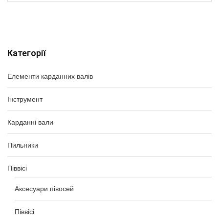
Категорії
Елементи карданних валів
Інструмент
Карданні вали
Пильники
Піввісі
Аксесуари півосей
Піввісі