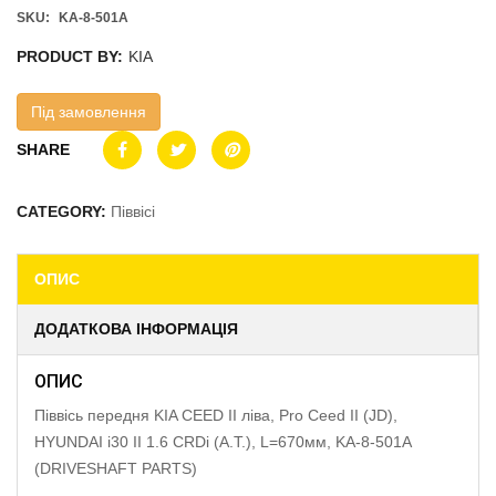
SKU:
KA-8-501A
PRODUCT BY:
KIA
Під замовлення
SHARE
CATEGORY:
Піввісі
ОПИС
ДОДАТКОВА ІНФОРМАЦІЯ
ОПИС
Піввісь передня KIA CEED II ліва, Pro Ceed II (JD),
HYUNDAI i30 II 1.6 CRDi (A.T.), L=670мм, KA-8-501A
(DRIVESHAFT PARTS)