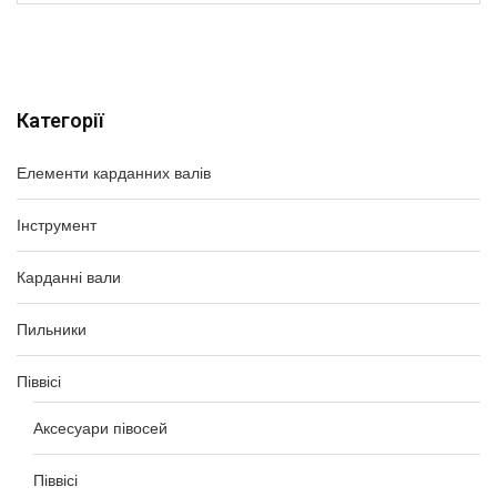
Категорії
Елементи карданних валів
Інструмент
Карданні вали
Пильники
Піввісі
Аксесуари півосей
Піввісі