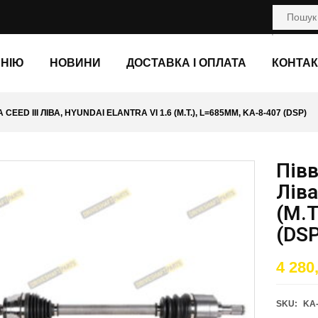
АНІЮ
НОВИНИ
ДОСТАВКА І ОПЛАТА
КОНТАК
CEED III ЛІВА, HYUNDAI ELANTRA VI 1.6 (M.T.), L=685ММ, KA-8-407 (DSP)
Півв
Ліва
(M.T
(DSP
4 280
SKU:
KA-