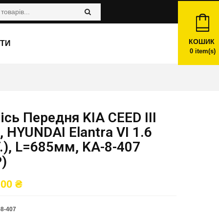
КОШИК
ТИ
0
item(s)
ісь Передня KIA CEED III
, HYUNDAI Elantra VI 1.6
.), L=685мм, KA-8-407
)
,00
₴
8-407