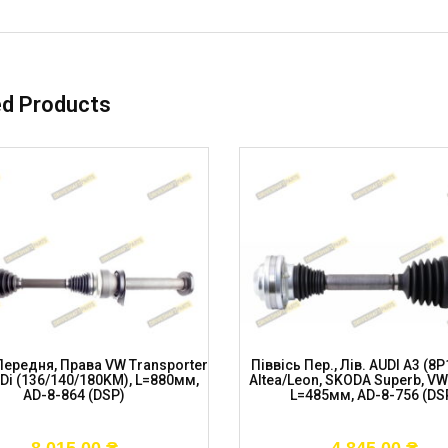
ed Products
Передня, Права VW Transporter
Піввісь Пер., Лів. AUDI A3 (8P
TDi (136/140/180KM), L=880мм,
Altea/Leon, SKODA Superb, VW
AD-8-864 (DSP)
L=485мм, AD-8-756 (DS