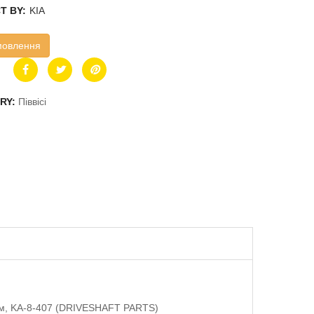
T BY:
KIA
мовлення
RY:
Піввісі
85мм, KA-8-407 (DRIVESHAFT PARTS)