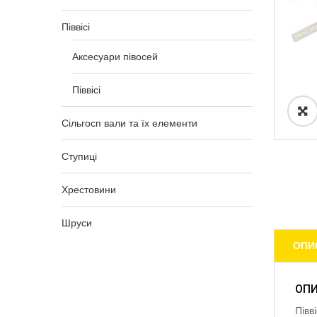
Піввісі
Аксесуари півосей
Піввісі
Сільгосп вали та їх елементи
Ступиці
Хрестовини
Шруси
ОПИ
ОП
Півв