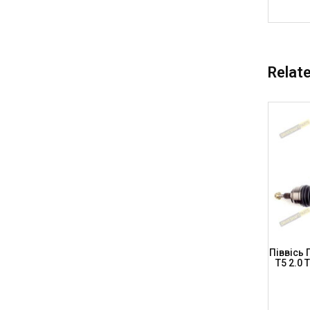
Relat
5 (A.T.),
Піввісь AUDI (L,P) Q5/A6 (C7)/A7/A8 (D4),
Піввісь 
SHAFT
PORSCHE Macan, L=495мм, Передня,
T5 2.0 
AD-8-101 (DSP)