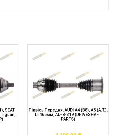
1), SEAT
Піввісь Передня, AUDI A4 (B8), A5 (A.T.),
Піввісь 
 Tiguan,
L=465мм, AD-8-319 (DRIVESHAFT
PORSC
P)
PARTS)