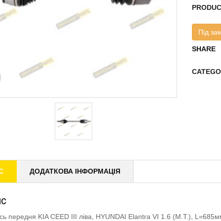
PRODUC
Під за
SHARE
CATEGO
С
ДОДАТКОВА ІНФОРМАЦІЯ
ИС
ісь передня KIA CEED III ліва, HYUNDAI Elantra VI 1.6 (M.T.), L=6