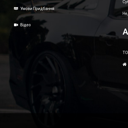
Суб
Умови Придбання
Не
Відео
А
ТО