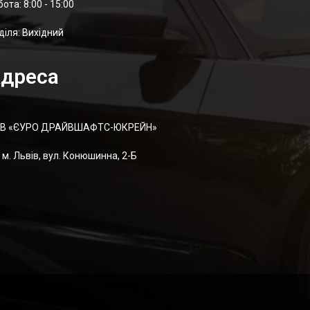
отa: 8:00 - 15:00
діля: Вихідний
дреса
В «ЄУРО ДРАЙВШАФТC-ЮКРЕЙН»
м. Львів, вул. Конюшинна, 2-Б