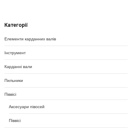
Категорії
Елементи карданних валів
Інструмент
Карданні вали
Пильники
Піввісі
Аксесуари півосей
Піввісі