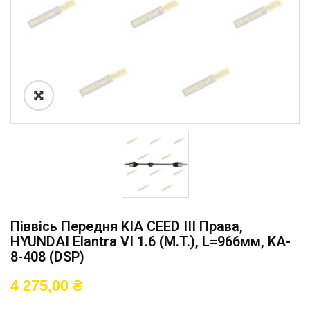
Піввісь Передня KIA CEED III Права,
HYUNDAI Elantra VI 1.6 (M.T.), L=966мм, KA-
8-408 (DSP)
4 275,00
₴