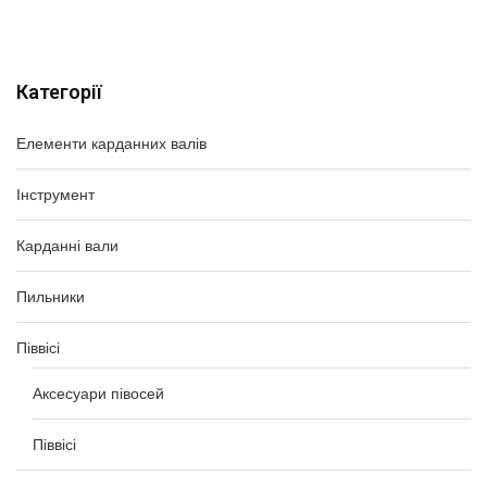
Категорії
Елементи карданних валів
Інструмент
Карданні вали
Пильники
Піввісі
Аксесуари півосей
Піввісі