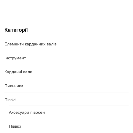
Категорії
Елементи карданних валів
Інструмент
Карданні вали
Пильники
Піввісі
Аксесуари півосей
Піввісі