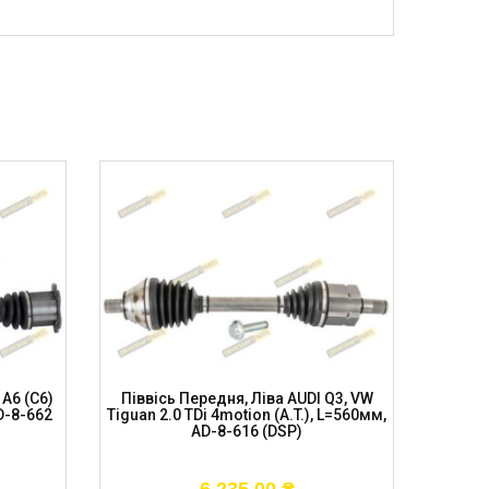
A6 (C6)
Піввісь Передня, Ліва AUDI Q3, VW
Піввісь 
D-8-662
Tiguan 2.0 TDi 4motion (A.T.), L=560мм,
TD
AD-8-616 (DSP)