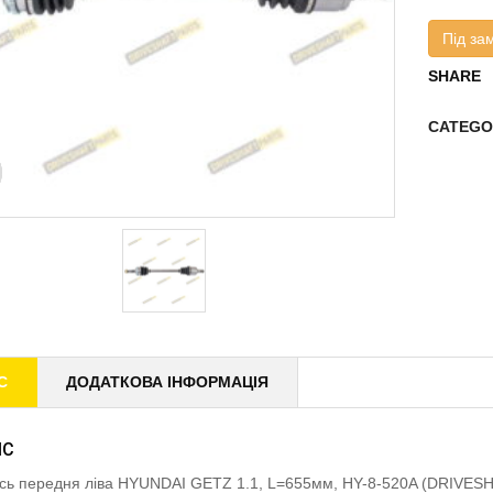
Під за
SHARE
CATEGO
С
ДОДАТКОВА ІНФОРМАЦІЯ
ИС
ісь передня ліва HYUNDAI GETZ 1.1, L=655мм, HY-8-520A (DRIVE