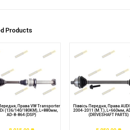
ed Products
Передня, Права VW Transporter
Піввісь Передня, Права AUDI 
TDi (136/140/180KM), L=880мм,
2004-2011 (M.T.), L=660мм, A
AD-8-864 (DSP)
(DRIVESHAFT PARTS)