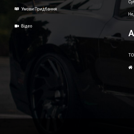
Суб
Умови Придбання
Не
Відео
А
ТО