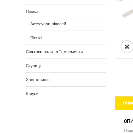
Піввісі
Аксесуари півосей
Піввісі
Сільгосп вали та їх елементи
Ступиці
Хрестовини
Шруси
ОПИ
ОП
Півв