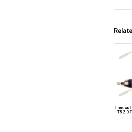
Relat
Q3, VW
Піввісь Передня, Права AUDI A8 (D3) 3.0
Піввісь 
L=560мм,
TDI (A.T.), L=540мм, AD-8-125
T5 2.0 
(DRIVESHAFT PARTS)