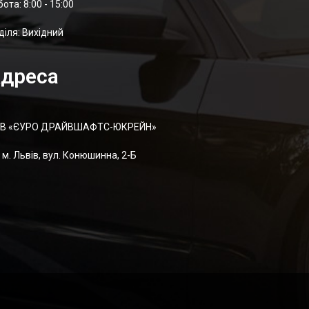
отa: 8:00 - 15:00
діля: Вихідний
дреса
В «ЄУРО ДРАЙВШАФТC-ЮКРЕЙН»
м. Львів, вул. Конюшинна, 2-Б