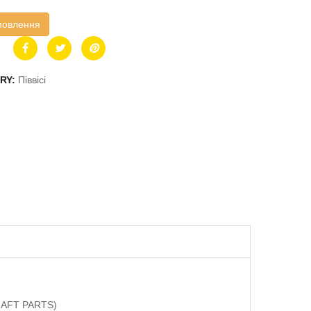
мовлення
RY:
Піввісі
SHAFT PARTS)