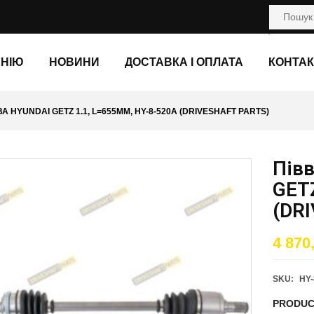
АНІЮ
НОВИНИ
ДОСТАВКА І ОПЛАТА
КОНТАК
А HYUNDAI GETZ 1.1, L=655ММ, HY-8-520A (DRIVESHAFT PARTS)
Пів
GETZ
(DR
4 870
SKU:
HY-
PRODUC