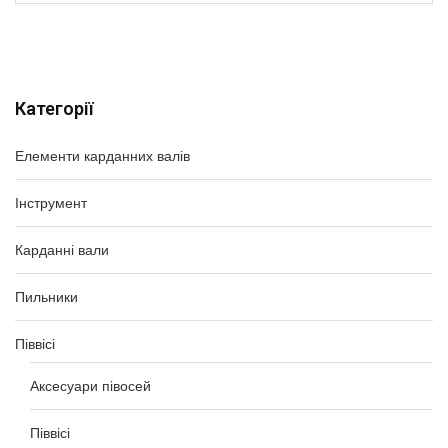
Категорії
Елементи карданних валів
Інструмент
Карданні вали
Пильники
Піввісі
Аксесуари півосей
Піввісі