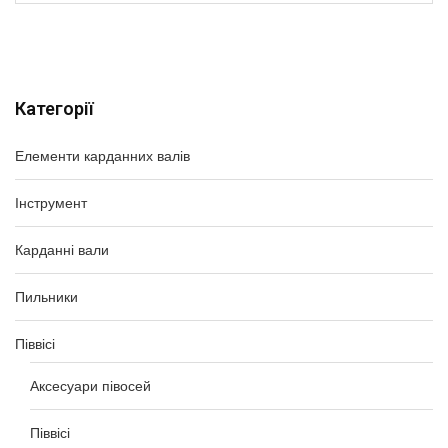
Категорії
Елементи карданних валів
Інструмент
Карданні вали
Пильники
Піввісі
Аксесуари півосей
Піввісі