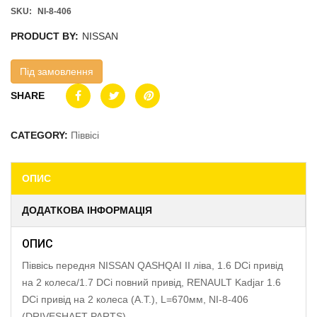
SKU:
NI-8-406
PRODUCT BY:
NISSAN
Під замовлення
SHARE
CATEGORY:
Піввісі
ОПИС
ДОДАТКОВА ІНФОРМАЦІЯ
ОПИС
Піввісь передня NISSAN QASHQAI II ліва, 1.6 DCi привід
на 2 колеса/1.7 DCi повний привід, RENAULT Kadjar 1.6
DCi привід на 2 колеса (A.T.), L=670мм, NI-8-406
(DRIVESHAFT PARTS)