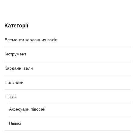
Категорії
Елементи карданних валів
Інструмент
Карданні вали
Пильники
Піввісі
Аксесуари півосей
Піввісі