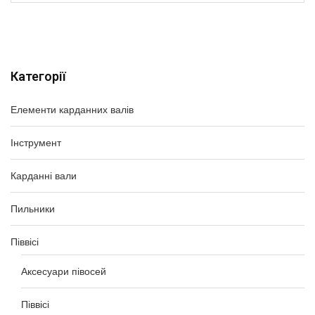
Категорії
Елементи карданних валів
Інструмент
Карданні вали
Пильники
Піввісі
Аксесуари півосей
Піввісі