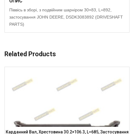
ОПИС
Піввісь в зборі, з подвійним шарніром 30×83, L=892,
застосування JOHN DEERE, DSDK3083892 (DRIVESHAFT
PARTS)
Related Products
Карданний Вал, Хрестовина 30.2×106.3, L=685, Застосування