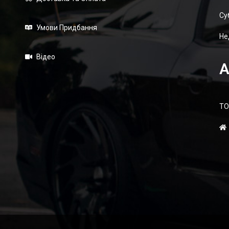
Суб
Умови Придбання
Не
Відео
А
ТО