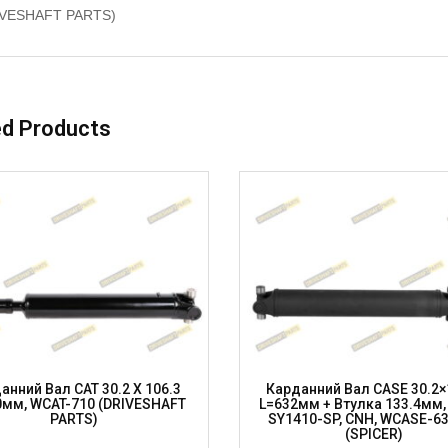
IVESHAFT PARTS)
ed Products
анний Вал CAT 30.2 X 106.3
Карданний Вал CASE 30.2×
0мм, WCAT-710 (DRIVESHAFT
L=632мм + Втулка 133.4мм,
PARTS)
SY1410-SP, CNH, WCASE-6
(SPICER)