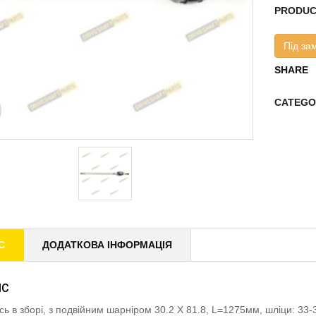
PRODUC
Під за
SHARE
CATEGO
С
ДОДАТКОВА ІНФОРМАЦІЯ
ИС
ісь в зборі, з подвійним шарніром 30.2 X 81.8, L=1275мм, шліци: 