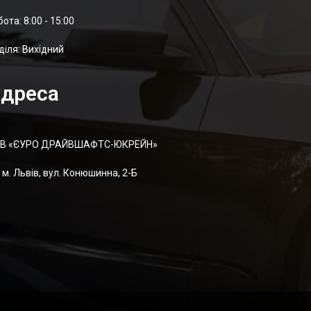
отa: 8:00 - 15:00
діля: Вихідний
дреса
В «ЄУРО ДРАЙВШАФТC-ЮКРЕЙН»
м. Львів, вул. Конюшинна, 2-Б