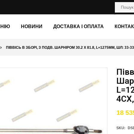
АНІЮ
НОВИНИ
ДОСТАВКА І ОПЛАТА
КОНТАК
ПІВВІСЬ В ЗБОРІ, З ПОДВ. ШАРНІРОМ 30.2 X 81.8, L=1275ММ, ШЛ: 33-3
Півв
Шарн
L=12
4CX
18 53
SKU:
DS