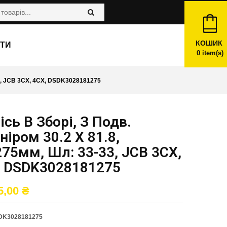
КОШИК
ТИ
0
item(s)
3, JCB 3CX, 4CX, DSDK3028181275
ісь В Зборі, З Подв.
іром 30.2 X 81.8,
75мм, Шл: 33-33, JCB 3CX,
, DSDK3028181275
5,00
₴
DK3028181275