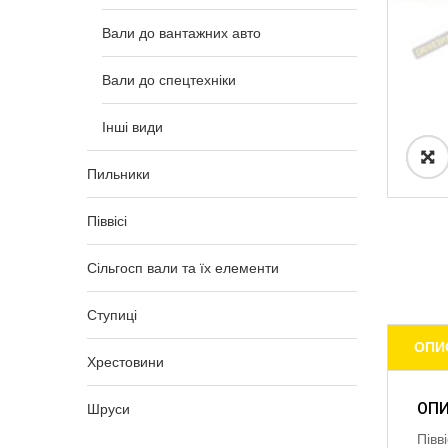
Вали до вантажних авто
Вали до спецтехніки
Інші види
Пильники
Піввісі
Сільгосп вали та їх елементи
Ступиці
ОПИ
Хрестовини
ОП
Шруси
Півв