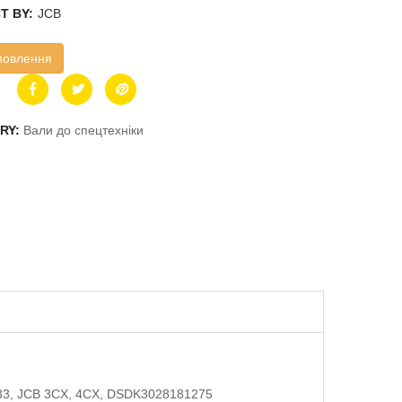
T BY:
JCB
мовлення
RY:
Вали до спецтехніки
33-33, JCB 3CX, 4CX, DSDK3028181275