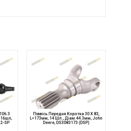
106.3
Піввісь Передня Коротка 30 X 83,
Піввіс
 16шл,
L=173мм, 14 Шл., Діам.44.3мм, John
L=175
32-SP
Deere, DS3083173 (DSP)
D