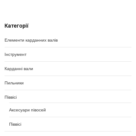
Категорії
Елементи карданних валів
Інструмент
Карданні вали
Пильники
Піввісі
Аксесуари півосей
Піввісі