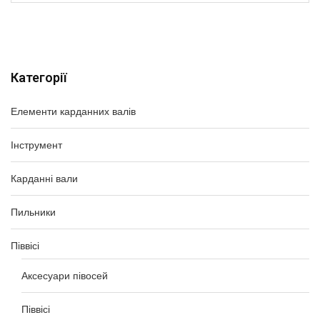
Категорії
Елементи карданних валів
Інструмент
Карданні вали
Пильники
Піввісі
Аксесуари півосей
Піввісі