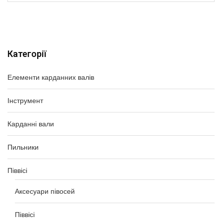
Категорії
Елементи карданних валів
Інструмент
Карданні вали
Пильники
Піввісі
Аксесуари півосей
Піввісі