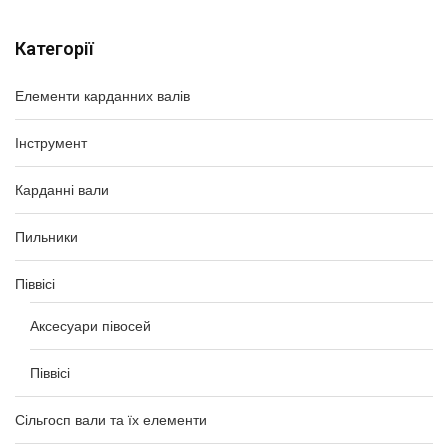
Категорії
Елементи карданних валів
Інструмент
Карданні вали
Пильники
Піввісі
Аксесуари півосей
Піввісі
Сільгосп вали та їх елементи