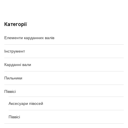
Категорії
Елементи карданних валів
Інструмент
Карданні вали
Пильники
Піввісі
Аксесуари півосей
Піввісі